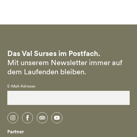
Skip to main content
Das Val Surses im Postfach.
Mit unserem Newsletter immer auf
dem Laufenden bleiben.
E-Mail-Adresse
instagram
facebook
tripadvisor
youtube
Partner