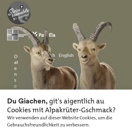
Deutsch
English
D
at
e
n
s
c
h
u
tz
&
I
m
p