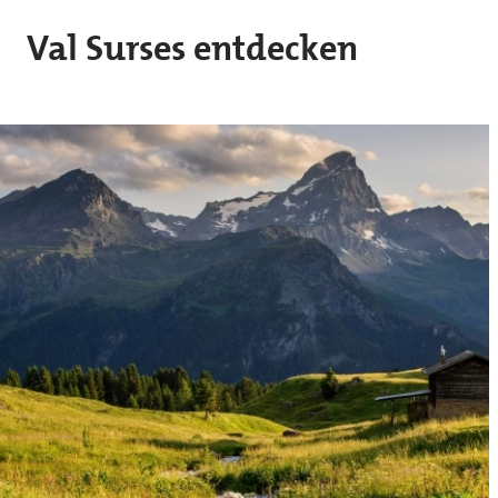
Skip to main content
Val Surses entdecken