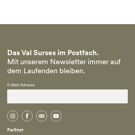
Skip to main content
Das Val Surses im Postfach.
Mit unserem Newsletter immer auf
dem Laufenden bleiben.
E-Mail-Adresse
instagram
facebook
tripadvisor
youtube
Partner