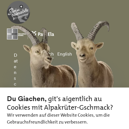
Deutsch
English
D
at
e
n
s
c
h
u
tz
&
I
m
p