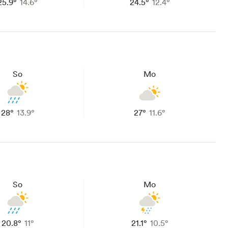
25.9°
14.6°
24.5°
12.4°
So
Mo
28°
13.9°
27°
11.6°
So
Mo
20.8°
11°
21.1°
10.5°