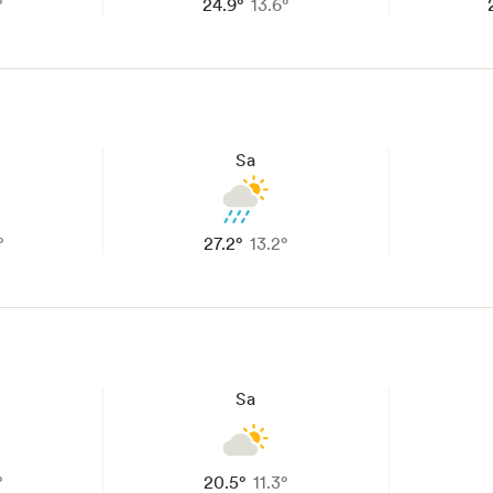
°
24.9°
13.6°
Sa
°
27.2°
13.2°
Sa
°
20.5°
11.3°