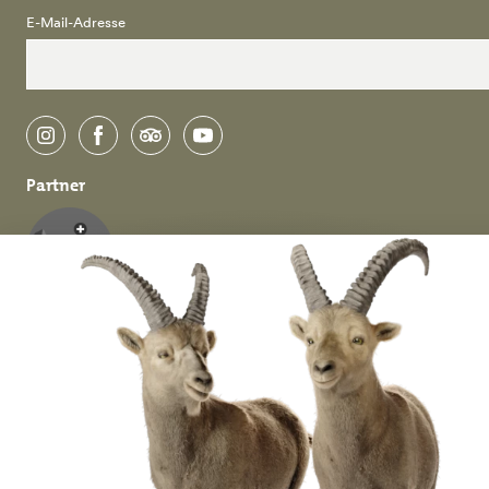
E-Mail-Adresse
instagram
facebook
tripadvisor
youtube
Partner
Deutsch
English
Datenschutz &
Impressum