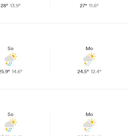
28°
13.9°
27°
11.6°
So
Mo
25.9°
14.6°
24.5°
12.4°
So
Mo