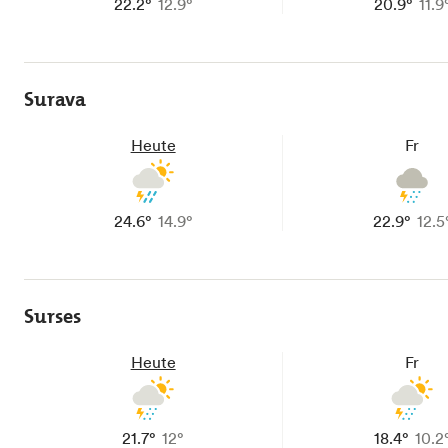
22.2°
12.9°
20.9°
11.9
Surava
Heute
Fr
24.6°
14.9°
22.9°
12.5
Surses
Heute
Fr
21.7°
12°
18.4°
10.2