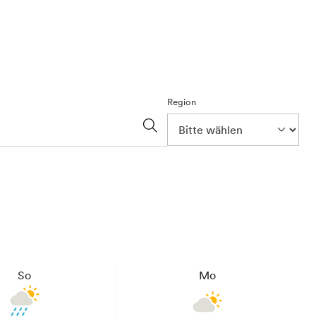
Region
So
Mo