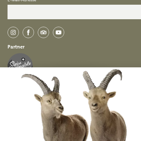
instagram
facebook
tripadvisor
youtube
Partner
Deutsch
English
Datenschutz &
Impressum