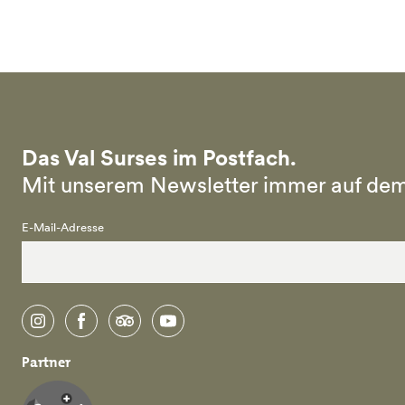
Skip to main content
Das Val Surses im Postfach.
Mit unserem Newsletter immer auf dem
E-Mail-Adresse
instagram
facebook
tripadvisor
youtube
Partner