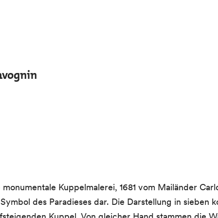
avognin
ne monumentale Kuppelmalerei, 1681 vom Mailänder Carl
ls Symbol des Paradieses dar. Die Darstellung in sieben
ch aufsteigenden Kuppel. Von gleicher Hand stammen di