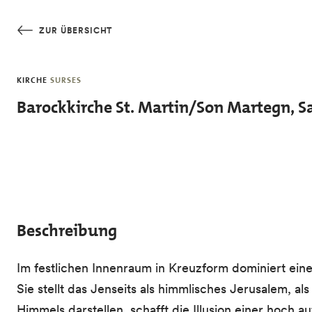
Skip to main content
ZUR ÜBERSICHT
KIRCHE
SURSES
Barockkirche St. Martin/Son Martegn, S
Beschreibung
Im festlichen Innenraum in Kreuzform dominiert ei
Sie stellt das Jenseits als himmlisches Jerusalem, a
Himmels darstellen, schafft die Illusion einer ho