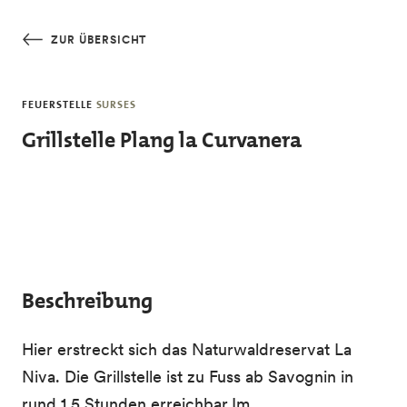
Skip to main content
ZUR ÜBERSICHT
FEUERSTELLE
SURSES
Grillstelle Plang la Curvanera
Beschreibung
Hier erstreckt sich das Naturwaldreservat La
Niva. Die Grillstelle ist zu Fuss ab Savognin in
rund 1.5 Stunden erreichbar.Im