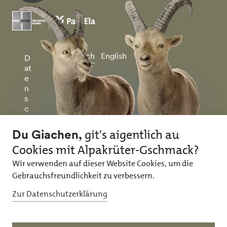
Deutsch
English
D
at
e
n
s
c
h
u
tz
&
I
m
p
r
e
ss
u