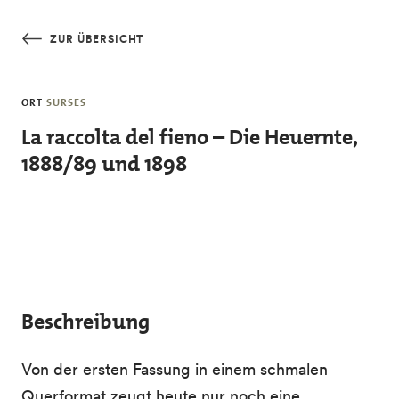
Skip to main content
ZUR ÜBERSICHT
ORT
SURSES
La raccolta del fieno – Die Heuernte,
1888/89 und 1898
Beschreibung
Von der ersten Fassung in einem schmalen
Querformat zeugt heute nur noch eine