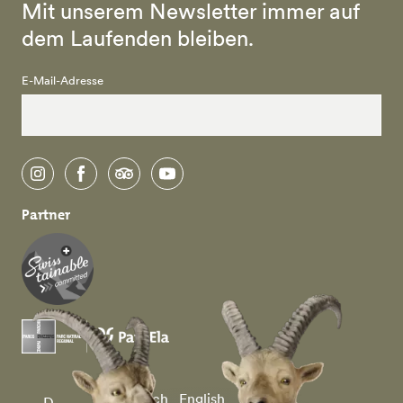
Mit unserem Newsletter immer auf
dem Laufenden bleiben.
E-Mail-Adresse
instagram
facebook
tripadvisor
youtube
Partner
Deutsch
English
D