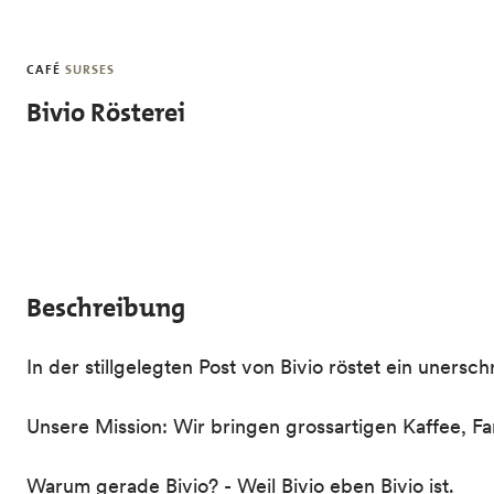
Skip to main content
CAFÉ
SURSES
Bivio Rösterei
Beschreibung
In der stillgelegten Post von Bivio röstet ein uner
Unsere Mission: Wir bringen grossartigen Kaffee, Fa
Warum gerade Bivio? - Weil Bivio eben Bivio ist.