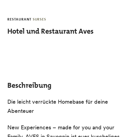
Skip to main content
RESTAURANT
SURSES
Hotel und Restaurant Aves
Beschreibung
Die leicht verrückte Homebase für deine
Abenteuer
New Experiences – made for you and your
Family. AVES in Savognin ist euer kuscheliges