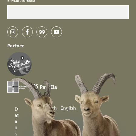
E-Mail-Adresse
instagram
facebook
tripadvisor
youtube
Partner
Deutsch
English
D
at
e
n
s