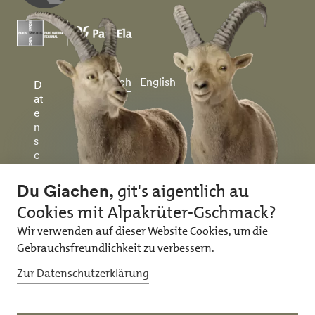
Deutsch
English
D
at
e
n
s
c
h
u
tz
&
I
m
p
r
e
ss
u