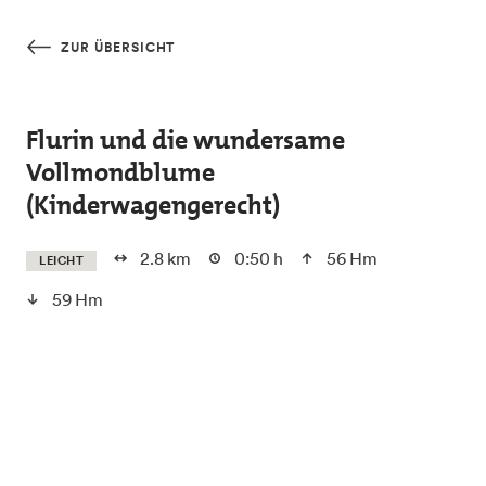
Skip to main content
ZUR ÜBERSICHT
Flurin und die wundersame
Vollmondblume
(Kinderwagengerecht)
2.8 km
0:50 h
56 Hm
LEICHT
59 Hm