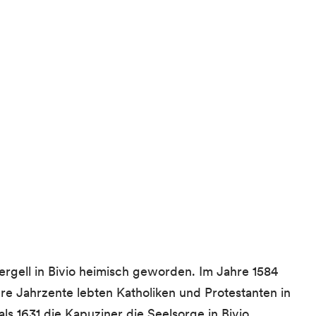
rgell in Bivio heimisch geworden. Im Jahre 1584
ere Jahrzente lebten Katholiken und Protestanten in
s 1631 die Kapuziner die Seelsorge in Bivio