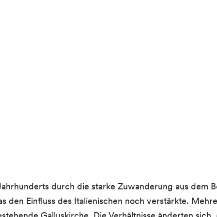
 Jahrhunderts durch die starke Zuwanderung aus dem Be
s den Einfluss des Italienischen noch verstärkte. Mehr
hende Galluskirche. Die Verhältnisse änderten sich, al