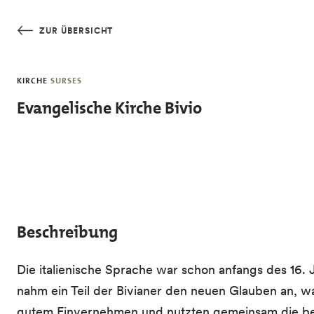
Skip to main content
ZUR ÜBERSICHT
KIRCHE
SURSES
Evangelische Kirche Bivio
Beschreibung
Die italienische Sprache war schon anfangs des 16.
nahm ein Teil der Bivianer den neuen Glauben an, wa
gutem Einvernehmen und nutzten gemeinsam die beste