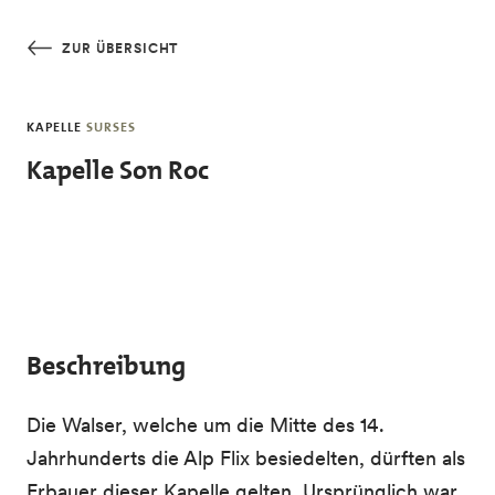
Skip to main content
ZUR ÜBERSICHT
KAPELLE
SURSES
Kapelle Son Roc
Beschreibung
Die Walser, welche um die Mitte des 14.
Jahrhunderts die Alp Flix besiedelten, dürften als
Erbauer dieser Kapelle gelten. Ursprünglich war