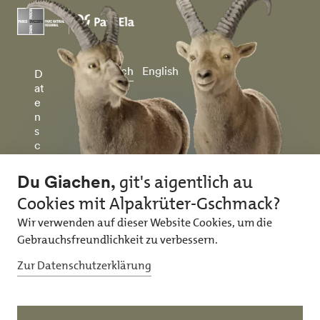
Deutsch
English
D
at
e
n
s
c
h
u
tz
&
I
m
p
r
e
ss
u
m