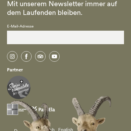
Mit unserem Newsletter immer auf
dem Laufenden bleiben.
E-Mail-Adresse
instagram
facebook
tripadvisor
youtube
Partner
Deutsch
English
D