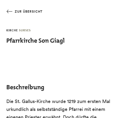
Skip to main content
ZUR ÜBERSICHT
KIRCHE
SURSES
Pfarrkirche Son Giagl
Beschreibung
Die St. Gallus-Kirche wurde 1219 zum ersten Mal
urkundlich als selbstständige Pfarrei mit einem
eigenen Priester erwähnt. Doch dürfte die