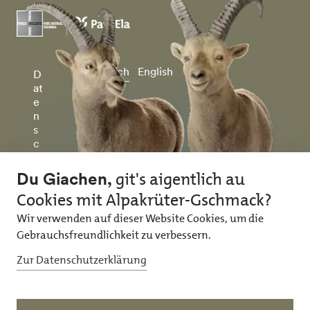
Deutsch
English
D
at
e
n
s
c
h
u
tz
&
I
m
p
r
e
ss
u
m