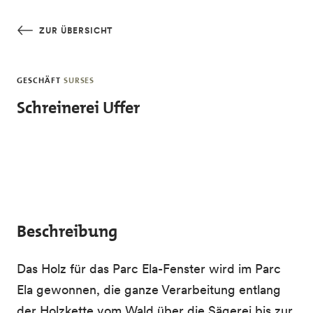
Skip to main content
ZUR ÜBERSICHT
GESCHÄFT
SURSES
Schreinerei Uffer
Beschreibung
Das Holz für das Parc Ela-Fenster wird im Parc
Ela gewonnen, die ganze Verarbeitung entlang
der Holzkette vom Wald über die Sägerei bis zur