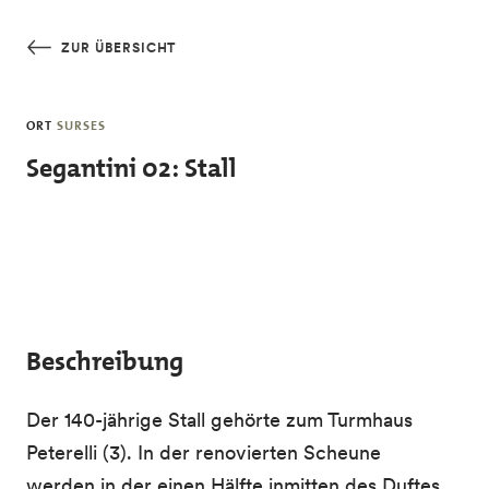
Skip to main content
ZUR ÜBERSICHT
ORT
SURSES
Segantini 02: Stall
Beschreibung
Der 140-jährige Stall gehörte zum Turmhaus
Peterelli (3). In der renovierten Scheune
werden in der einen Hälfte inmitten des Duftes