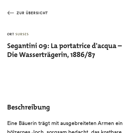
Skip to main content
ZUR ÜBERSICHT
ORT
SURSES
Segantini 09: La portatrice d'acqua –
Die Wasserträgerin, 1886/87
Beschreibung
Eine Bäuerin trägt mit ausgebreiteten Armen ein
hölzernes Joch, sorgsam bedacht, das kostbare