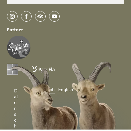
instagram
facebook
tripadvisor
youtube
Partner
Deutsch
English
D
at
e
n
s
c
h