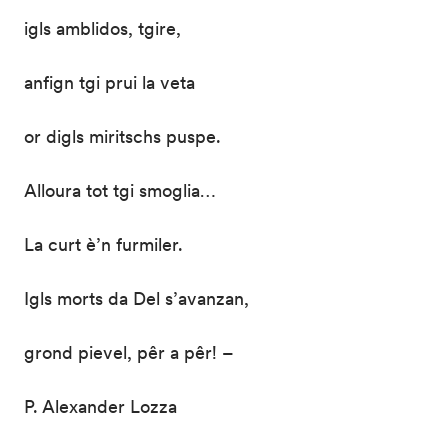
igls amblidos, tgire,
anfign tgi prui la veta
or digls miritschs puspe.
Alloura tot tgi smoglia…
La curt è’n furmiler.
Igls morts da Del s’avanzan,
grond pievel, pêr a pêr! –
P. Alexander Lozza