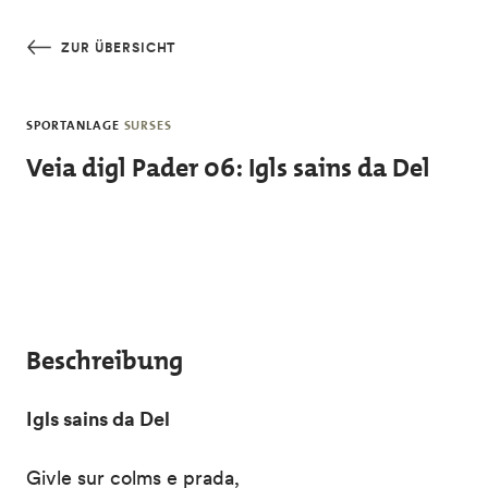
Skip to main content
ZUR ÜBERSICHT
SPORTANLAGE
SURSES
Veia digl Pader 06: Igls sains da Del
Beschreibung
Igls sains da Del
Givle sur colms e prada,