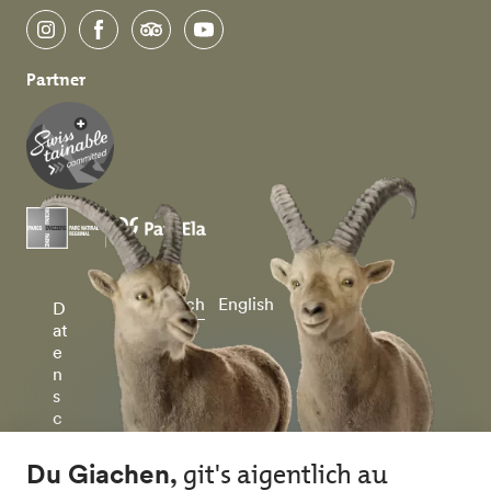
instagram
facebook
tripadvisor
youtube
Partner
Deutsch
English
D
at
e
n
s
c
h
u
tz