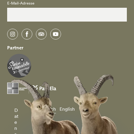
E-Mail-Adresse
instagram
facebook
tripadvisor
youtube
Partner
Deutsch
English
D
at
e
n