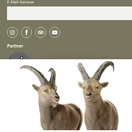
E-Mail-Adresse
instagram
facebook
tripadvisor
youtube
Partner
Deutsch
English
Datenschutz &
Impressum