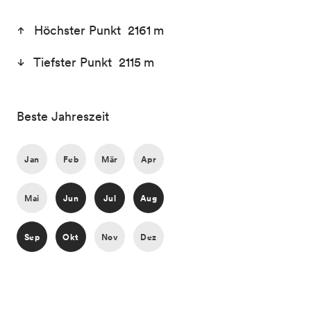
Höchster Punkt 2161 m
Tiefster Punkt 2115 m
Beste Jahreszeit
Jan
Feb
Mär
Apr
Mai
Jun
Jul
Aug
Sep
Okt
Nov
Dez