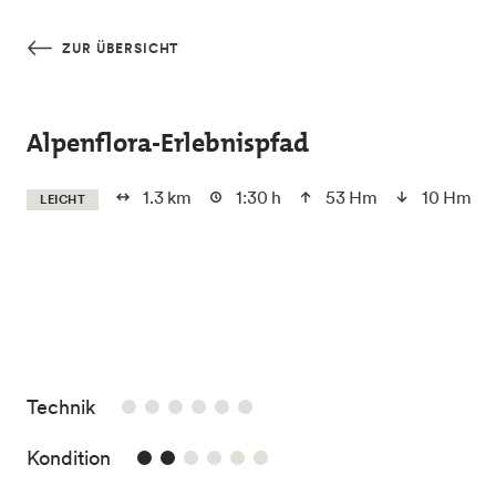
Skip to main content
ZUR ÜBERSICHT
Alpenflora-Erlebnispfad
1.3 km
1:30 h
53 Hm
10 Hm
LEICHT
/6
Technik
2/6
Kondition