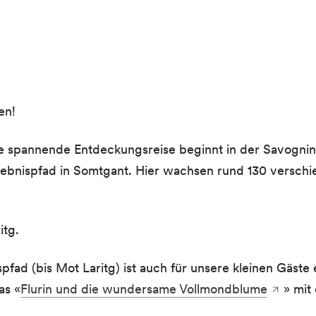
en!
ne spannende Entdeckungsreise beginnt in der Savogni
ebnispfad in Somtgant. Hier wachsen rund 130 verschi
itg.
fad (bis Mot Laritg) ist auch für unsere kleinen Gäst
as «
Flurin und die wundersame Vollmondblume
» mit