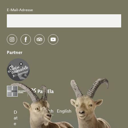
E-Mail-Adresse
instagram
facebook
tripadvisor
youtube
Partner
Deutsch
English
D
at
e