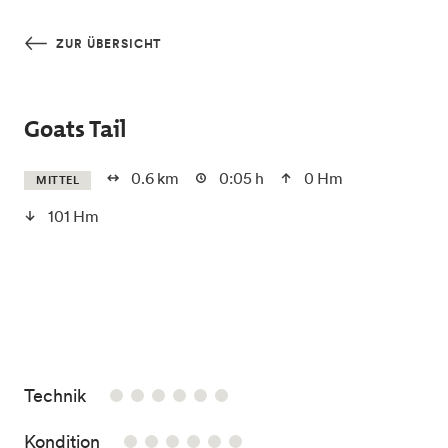
Skip to main content
ZUR ÜBERSICHT
Goats Tail
0.6 km
0:05 h
0 Hm
MITTEL
101 Hm
/6
Technik
/6
Kondition