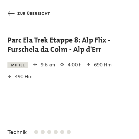
Skip to main content
ZUR ÜBERSICHT
Parc Ela Trek Etappe 8: Alp Flix -
Furschela da Colm - Alp d'Err
9.6 km
4:00 h
690 Hm
MITTEL
490 Hm
/6
Technik