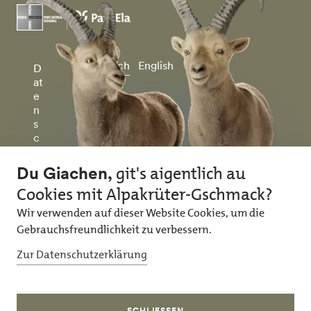
Deutsch
English
D
at
e
n
s
c
h
u
tz
&
I
m
p
r
e
ss
u
m