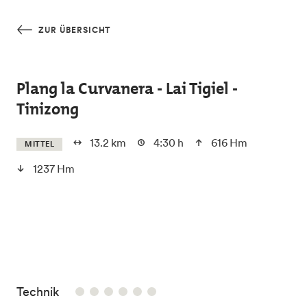
Skip to main content
ZUR ÜBERSICHT
Plang la Curvanera - Lai Tigiel -
Tinizong
13.2 km
4:30 h
616 Hm
MITTEL
1237 Hm
/6
Technik