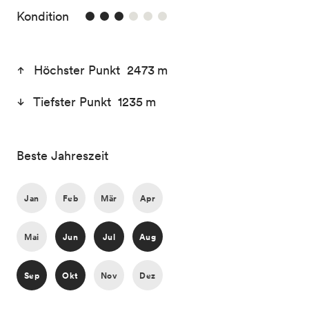
3/6
Kondition
Höchster Punkt 2473 m
Tiefster Punkt 1235 m
Beste Jahreszeit
Jan
Feb
Mär
Apr
Mai
Jun
Jul
Aug
Sep
Okt
Nov
Dez