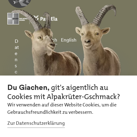
Deutsch
English
D
at
e
n
s
c
h
u
tz
&
I
m
p
r
e
ss