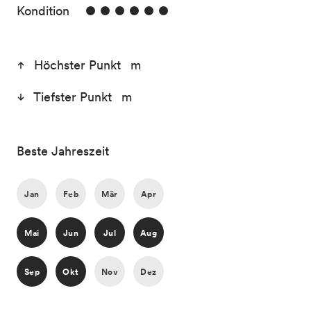
6/6
Kondition
Höchster Punkt m
Tiefster Punkt m
Beste Jahreszeit
Jan
Feb
Mär
Apr
Mai
Jun
Jul
Aug
Sep
Okt
Nov
Dez