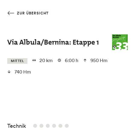
Skip to main content
ZUR ÜBERSICHT
Via Albula/Bernina: Etappe 1
20 km
6:00 h
950 Hm
MITTEL
740 Hm
/6
Technik