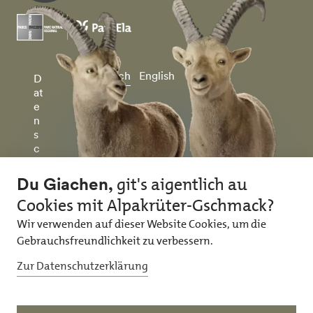
Deutsch
English
D
at
e
n
s
c
h
u
tz
&
I
m
p
r
e
ss
u