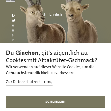
Deutsch
English
D
at
e
n
s
c
h
u
tz
&
I
m
p
r
e
ss
u
m