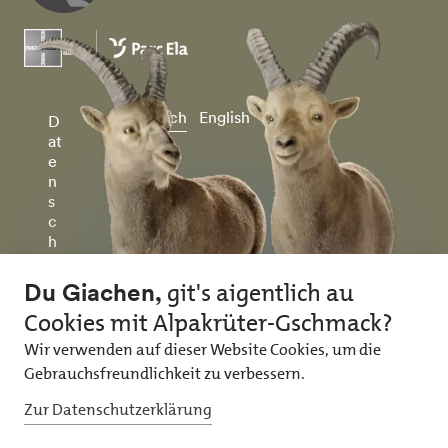
Deutsch
English
D
at
e
n
s
c
h
u
tz
&
I
m
p
r
e
ss
u