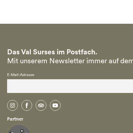
Skip to main content
Das Val Surses im Postfach.
Mit unserem Newsletter immer auf dem
E-Mail-Adresse
instagram
facebook
tripadvisor
youtube
Partner