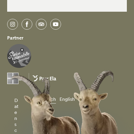
instagram
facebook
tripadvisor
youtube
Partner
Deutsch
English
D
at
e
n
s
c