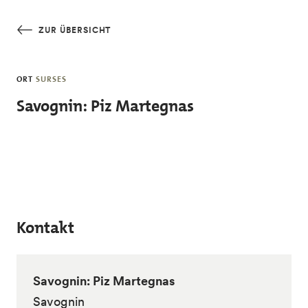
Skip to main content
ZUR ÜBERSICHT
ORT
SURSES
Savognin: Piz Martegnas
Kontakt
Savognin: Piz Martegnas
Savognin