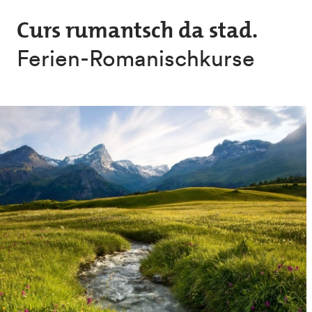
Skip to main content
Curs rumantsch da stad.
Ferien-Romanischkurse