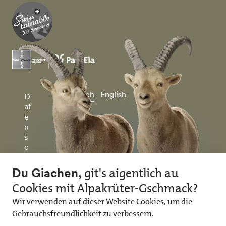
Deutsch
English
D
at
e
n
s
c
h
u
tz
&
I
m
p