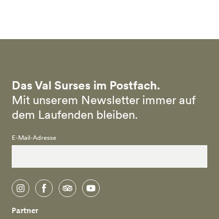
Skip to main content
Das Val Surses im Postfach.
Mit unserem Newsletter immer auf
dem Laufenden bleiben.
E-Mail-Adresse
instagram
facebook
tripadvisor
youtube
Partner