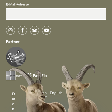
E-Mail-Adresse
instagram
facebook
tripadvisor
youtube
Partner
Deutsch
English
D
at
e
n