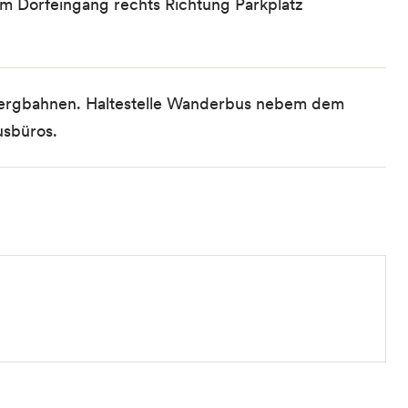
im Dorfeingang rechts Richtung Parkplatz
r Bergbahnen. Haltestelle Wanderbus nebem dem
usbüros.