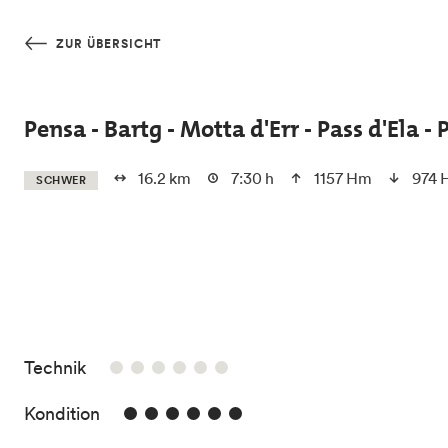
Skip to main content
ZUR ÜBERSICHT
Pensa - Bartg - Motta d'Err - Pass d'Ela - 
16.2 km
7:30 h
1157 Hm
974 
SCHWER
/6
Technik
6/6
Kondition