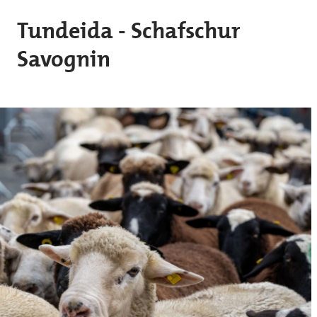
Skip to main content
Tundeida - Schafschur
Savognin