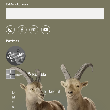
E-Mail-Adresse
instagram
facebook
tripadvisor
youtube
Partner
Deutsch
English
D
at
e
n