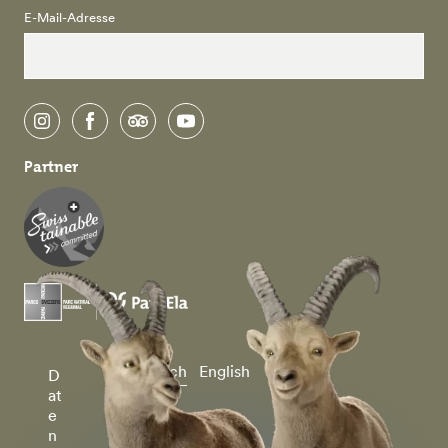
E-Mail-Adresse
instagram
facebook
tripadvisor
youtube
Partner
Deutsch
English
D
at
e
n