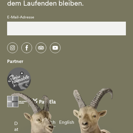
dem Laufenden bleiben.
E-Mail-Adresse
instagram
facebook
tripadvisor
youtube
Partner
Deutsch
English
D
at