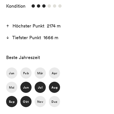
3/6
Kondition
Höchster Punkt 2174 m
Tiefster Punkt 1666 m
Beste Jahreszeit
Jan
Feb
Mär
Apr
Mai
Jun
Jul
Aug
Sep
Okt
Nov
Dez