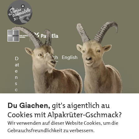
Deutsch
English
D
at
e
n
s
c
h
u
tz
&
I
m
p