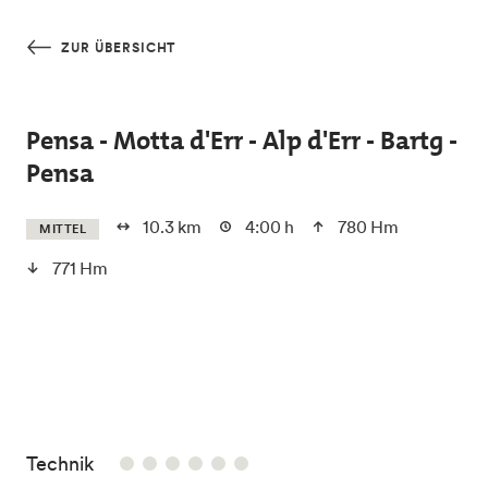
Skip to main content
ZUR ÜBERSICHT
Pensa - Motta d'Err - Alp d'Err - Bartg -
Pensa
10.3 km
4:00 h
780 Hm
MITTEL
771 Hm
/6
Technik