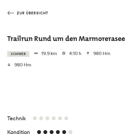
Skip to main content
ZUR ÜBERSICHT
Trailrun Rund um den Marmorerasee
19.9 km
4:10 h
980 Hm
SCHWER
980 Hm
/6
Technik
5/6
Kondition