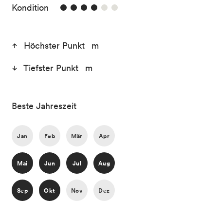
4/6
Kondition
Höchster Punkt m
Tiefster Punkt m
Beste Jahreszeit
Jan
Feb
Mär
Apr
Mai
Jun
Jul
Aug
Sep
Okt
Nov
Dez