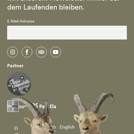
dem Laufenden bleiben.
E-Mail-Adresse
instagram
facebook
tripadvisor
youtube
Partner
Deutsch
English
D