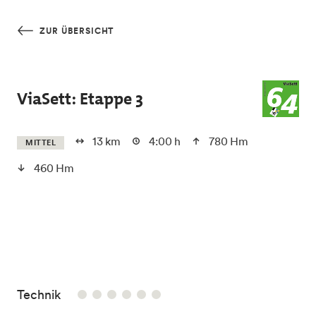
Skip to main content
ZUR ÜBERSICHT
ViaSett: Etappe 3
13 km
4:00 h
780 Hm
MITTEL
460 Hm
/6
Technik