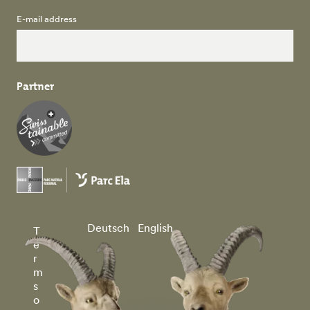
E-mail address
Partner
Deutsch
English
T
e
r
m
s
o